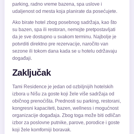
parking, radno vreme bazena, spa uslove i
udaljenost od mesta koja planirate da posećujete.
Ako birate hotel zbog posebnog sadržaja, kao što
su bazen, spa ili restoran, nemojte pretpostavljati
da je sve dostupno u svakom terminu. Najbolje je
potvrditi direktno pre rezervacije, naročito van
sezone ili tokom dana kada se u hotelu održavaju
događaji.
Zaključak
Tami Residence je jedan od ozbiljnijih hotelskih
izbora u Nišu za goste koji žele više sadržaja od
običnog prenoćišta. Prednosti su parking, restorani,
kongresni kapaciteti, bazen, wellness i mogućnost
organizacije događaja. Zbog toga može biti odličan
izbor za poslovne putnike, parove, porodice i goste
koji žele komforniji boravak.