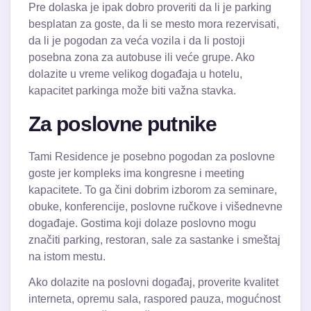
Pre dolaska je ipak dobro proveriti da li je parking
besplatan za goste, da li se mesto mora rezervisati,
da li je pogodan za veća vozila i da li postoji
posebna zona za autobuse ili veće grupe. Ako
dolazite u vreme velikog događaja u hotelu,
kapacitet parkinga može biti važna stavka.
Za poslovne putnike
Tami Residence je posebno pogodan za poslovne
goste jer kompleks ima kongresne i meeting
kapacitete. To ga čini dobrim izborom za seminare,
obuke, konferencije, poslovne ručkove i višednevne
događaje. Gostima koji dolaze poslovno mogu
značiti parking, restoran, sale za sastanke i smeštaj
na istom mestu.
Ako dolazite na poslovni događaj, proverite kvalitet
interneta, opremu sala, raspored pauza, mogućnost