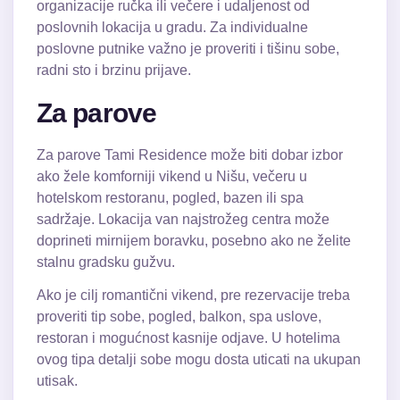
organizacije ručka ili večere i udaljenost od
poslovnih lokacija u gradu. Za individualne
poslovne putnike važno je proveriti i tišinu sobe,
radni sto i brzinu prijave.
Za parove
Za parove Tami Residence može biti dobar izbor
ako žele komforniji vikend u Nišu, večeru u
hotelskom restoranu, pogled, bazen ili spa
sadržaje. Lokacija van najstrožeg centra može
doprineti mirnijem boravku, posebno ako ne želite
stalnu gradsku gužvu.
Ako je cilj romantični vikend, pre rezervacije treba
proveriti tip sobe, pogled, balkon, spa uslove,
restoran i mogućnost kasnije odjave. U hotelima
ovog tipa detalji sobe mogu dosta uticati na ukupan
utisak.