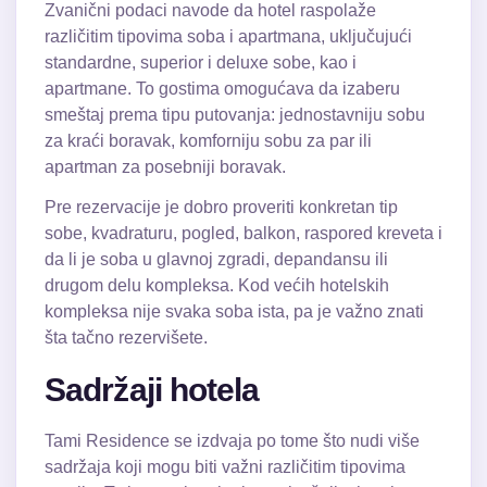
Zvanični podaci navode da hotel raspolaže
različitim tipovima soba i apartmana, uključujući
standardne, superior i deluxe sobe, kao i
apartmane. To gostima omogućava da izaberu
smeštaj prema tipu putovanja: jednostavniju sobu
za kraći boravak, komforniju sobu za par ili
apartman za posebniji boravak.
Pre rezervacije je dobro proveriti konkretan tip
sobe, kvadraturu, pogled, balkon, raspored kreveta i
da li je soba u glavnoj zgradi, depandansu ili
drugom delu kompleksa. Kod većih hotelskih
kompleksa nije svaka soba ista, pa je važno znati
šta tačno rezervišete.
Sadržaji hotela
Tami Residence se izdvaja po tome što nudi više
sadržaja koji mogu biti važni različitim tipovima