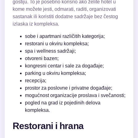
gostiju. To je posebno korisno ako želite hotel u
kome možete jesti, odmarati, raditi, organizovati
sastanak ili koristiti dodatne sadržaje bez čestog
izlaska iz kompleksa.
sobe i apartmani različitih kategorija;
restorani u okviru kompleksa;
spa i wellness sadržaji;
otvoreni bazen;
kongresni centar i sale za događaje;
parking u okviru kompleksa;
recepcija;
prostor za poslovne i privatne događaje;
mogućnost organizacije proslava i svečanosti;
pogled na grad iz pojedinih delova
kompleksa.
Restorani i hrana