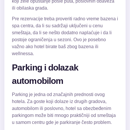
koji žele opuštanje posle puta, poslovnih obaveza
ili obilaska grada.
Pre rezervacije treba proveriti radno vreme bazena i
spa centra, da li su sadržaji uključeni u cenu
smeštaja, da li se nešto dodatno naplaćuje i da li
postoje ograničenja u sezoni. Ovo je posebno
važno ako hotel birate baš zbog bazena ili
wellnessa.
Parking i dolazak
automobilom
Parking je jedna od značajnih prednosti ovog
hotela. Za goste koji dolaze iz drugih gradova,
automobilom ili poslovno, hotel sa obezbeđenim
parkingom može biti mnogo praktičniji od smeštaja
u samom centru gde je parkiranje često problem.