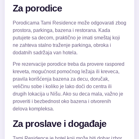
Za porodice
Porodicama Tami Residence može odgovarati zbog
prostora, parkinga, bazena i restorana. Kada
putujete sa decom, praktično je imati smeštaj koji
ne zahteva stalno traženje parkinga, obroka i
dodatnih sadržaja van hotela.
Pre rezervacije porodice treba da provere raspored
kreveta, mogućnost pomoćnog ležaja ili kreveca,
pravila korišćenja bazena za decu, doručak,
veličinu sobe i koliko je lako doći do centra ili
drugih lokacija u Nišu. Ako su deca mala, važno je
proveriti i bezbednost oko bazena i otvorenih
delova kompleksa.
Za proslave i događaje
Tami Residence je hotel koji može biti dobar izbor