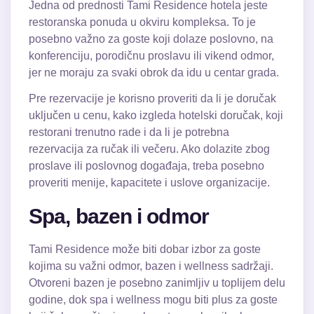
Jedna od prednosti Tami Residence hotela jeste
restoranska ponuda u okviru kompleksa. To je
posebno važno za goste koji dolaze poslovno, na
konferenciju, porodičnu proslavu ili vikend odmor,
jer ne moraju za svaki obrok da idu u centar grada.
Pre rezervacije je korisno proveriti da li je doručak
uključen u cenu, kako izgleda hotelski doručak, koji
restorani trenutno rade i da li je potrebna
rezervacija za ručak ili večeru. Ako dolazite zbog
proslave ili poslovnog događaja, treba posebno
proveriti menije, kapacitete i uslove organizacije.
Spa, bazen i odmor
Tami Residence može biti dobar izbor za goste
kojima su važni odmor, bazen i wellness sadržaji.
Otvoreni bazen je posebno zanimljiv u toplijem delu
godine, dok spa i wellness mogu biti plus za goste