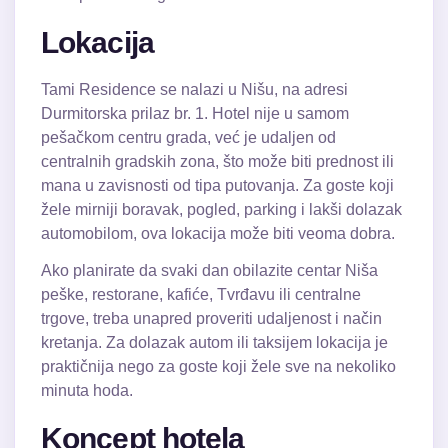
Lokacija
Tami Residence se nalazi u Nišu, na adresi
Durmitorska prilaz br. 1. Hotel nije u samom
pešačkom centru grada, već je udaljen od
centralnih gradskih zona, što može biti prednost ili
mana u zavisnosti od tipa putovanja. Za goste koji
žele mirniji boravak, pogled, parking i lakši dolazak
automobilom, ova lokacija može biti veoma dobra.
Ako planirate da svaki dan obilazite centar Niša
peške, restorane, kafiće, Tvrđavu ili centralne
trgove, treba unapred proveriti udaljenost i način
kretanja. Za dolazak autom ili taksijem lokacija je
praktičnija nego za goste koji žele sve na nekoliko
minuta hoda.
Koncept hotela