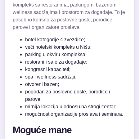
kompleks sa restoranima, parkingom, bazenom,
wellness sadržajima i prostorom za događaje. To je
posebno korisno za poslovne goste, porodice,
parove i organizatore proslava.
hotel kategorije 4 zvezdice;
veći hotelski kompleks u Nišu;
parking u okviru kompleksa;
restorani i sale za događaje;
kongresni kapaciteti;
spa i wellness sadržaji;
otvoreni bazen;
pogodan za poslovne goste, porodice i
parove;
mirnija lokacija u odnosu na strogi centar;
mogućnost organizacije proslava i seminara.
Moguće mane