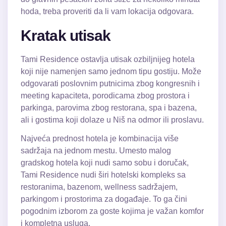
hoda, treba proveriti da li vam lokacija odgovara.
Kratak utisak
Tami Residence ostavlja utisak ozbiljnijeg hotela
koji nije namenjen samo jednom tipu gostiju. Može
odgovarati poslovnim putnicima zbog kongresnih i
meeting kapaciteta, porodicama zbog prostora i
parkinga, parovima zbog restorana, spa i bazena,
ali i gostima koji dolaze u Niš na odmor ili proslavu.
Najveća prednost hotela je kombinacija više
sadržaja na jednom mestu. Umesto malog
gradskog hotela koji nudi samo sobu i doručak,
Tami Residence nudi širi hotelski kompleks sa
restoranima, bazenom, wellness sadržajem,
parkingom i prostorima za događaje. To ga čini
pogodnim izborom za goste kojima je važan komfor
i kompletna usluga.