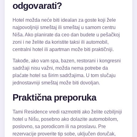
odgovarati?
Hotel možda neće biti idealan za goste koji žele
najpovoljniji smeštaj ili smeštaj u samom centru
Niša. Ako planirate da ceo dan budete u pešačkoj
zoni i ne želite da koristite taksi ili automobil,
centralni hotel ili apartman može biti praktičniji.
Takođe, ako vam spa, bazen, restorani i kongresni
sadržaji nisu važni, možda nema potrebe da
plaćate hotel sa širim sadržajima. U tom slučaju
jednostavniji smeštaj može biti dovoljan.
Praktična preporuka
Tami Residence vredi razmotriti ako želite ozbiljniji
hotel u Nišu, posebno ako dolazite automobilom,
poslovno, sa porodicom ili na proslavu. Pre
rezervacije proverite tip sobe, uključen doručak,