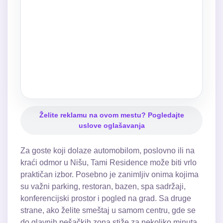
Želite reklamu na ovom mestu? Pogledajte
uslove oglašavanja
Za goste koji dolaze automobilom, poslovno ili na
kraći odmor u Nišu, Tami Residence može biti vrlo
praktičan izbor. Posebno je zanimljiv onima kojima
su važni parking, restoran, bazen, spa sadržaji,
konferencijski prostor i pogled na grad. Sa druge
strane, ako želite smeštaj u samom centru, gde se
do glavnih pešačkih zona stiže za nekoliko minuta