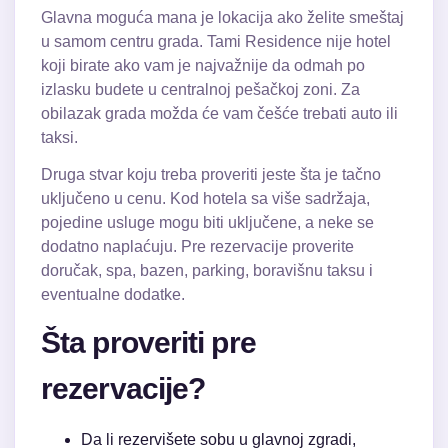
Glavna moguća mana je lokacija ako želite smeštaj
u samom centru grada. Tami Residence nije hotel
koji birate ako vam je najvažnije da odmah po
izlasku budete u centralnoj pešačkoj zoni. Za
obilazak grada možda će vam češće trebati auto ili
taksi.
Druga stvar koju treba proveriti jeste šta je tačno
uključeno u cenu. Kod hotela sa više sadržaja,
pojedine usluge mogu biti uključene, a neke se
dodatno naplaćuju. Pre rezervacije proverite
doručak, spa, bazen, parking, boravišnu taksu i
eventualne dodatke.
Šta proveriti pre
rezervacije?
Da li rezervišete sobu u glavnoj zgradi,