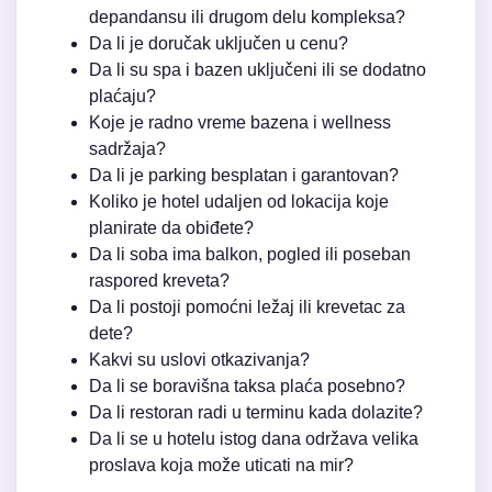
depandansu ili drugom delu kompleksa?
Da li je doručak uključen u cenu?
Da li su spa i bazen uključeni ili se dodatno
plaćaju?
Koje je radno vreme bazena i wellness
sadržaja?
Da li je parking besplatan i garantovan?
Koliko je hotel udaljen od lokacija koje
planirate da obiđete?
Da li soba ima balkon, pogled ili poseban
raspored kreveta?
Da li postoji pomoćni ležaj ili krevetac za
dete?
Kakvi su uslovi otkazivanja?
Da li se boravišna taksa plaća posebno?
Da li restoran radi u terminu kada dolazite?
Da li se u hotelu istog dana održava velika
proslava koja može uticati na mir?