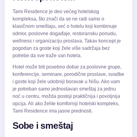
Tami Residence je deo većeg hotelskog
kompleksa, što znači da se ne radi samo o
klasičnom smeštaju, već o hotelu koji kombinuje
odmor, poslovne događaje, restoransku ponudu,
wellness i organizaciju proslava. Takav koncept je
pogodan za goste koji žele više sadržaja bez
potrebe da sve traže van hotela.
Hotel može biti posebno dobar za poslovne grupe,
konferencije, seminare, porodične proslave, svadbe
i goste koji žele udobniji boravak u Nišu. Ako vam
je potreban samo jednostavan smeštaj za jednu
noć u centru, možda postoji praktičnija i povoljnija
opcija. Ali ako želite komforniji hotelski kompleks,
Tami Residence ima jasne prednosti.
Sobe i smeštaj