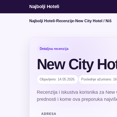
Najbolji Hoteli
Najbolji Hoteli
›
Recenzije
›
New City Hotel / Niš
Detaljna recenzija
New City Hot
Objavljeno: 14.05.2026.
Poslednje ažurirano: 16
Recenzija i iskustva korisnika za New 
prednosti i kome ova preporuka najviš
ADRESA