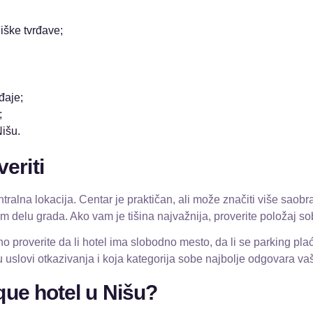
iške tvrđave;
đaje;
;
Nišu.
eriti
lna lokacija. Centar je praktičan, ali može značiti više saobr
 delu grada. Ako vam je tišina najvažnija, proverite položaj so
 proverite da li hotel ima slobodno mesto, da li se parking plać
su uslovi otkazivanja i koja kategorija sobe najbolje odgovara v
ique hotel u Nišu?