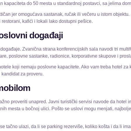
an kapaciteta do 50 mesta u standardnoj postavci, sa jelima dom
čan jer omogućava sastanak, ručak ili večeru u istom objektu. Za
i restorani, kafići i lokali lako dostupni pešice.
oslovni događaji
 događaje. Zvanična strana konferencijskih sala navodi tri mult
re, poslovne sastanke, radionice, korporativne skupove i prosl
ele koji nemaju poslovne kapacitete. Ako vam treba hotel za ko
 kandidat za proveru.
omobilom
žno proveriti unapred. Javni turistički servisi navode da hotel 
tnih mesta u bočnoj ulici. Pošto se uslovi mogu menjati, najbolje
se tačno ulazi, da li se parking rezerviše, koliko košta i da li 