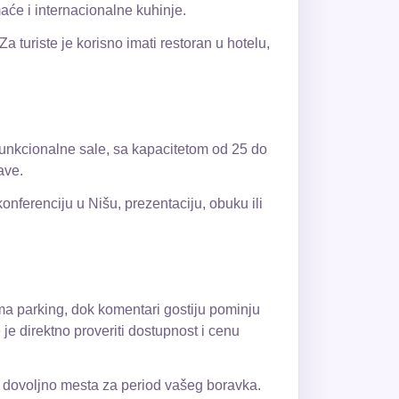
aće i internacionalne kuhinje.
 turiste je korisno imati restoran u hotelu,
ifunkcionalne sale, sa kapacitetom od 25 do
ave.
nferenciju u Nišu, prezentaciju, obuku ili
ima parking, dok komentari gostiju pominju
 je direktno proveriti dostupnost i cenu
ima dovoljno mesta za period vašeg boravka.