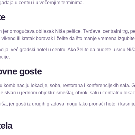
đaja u centru i u večernjim terminima.
te
 jer omogućava obilazak Niša pešice. Tvrđava, centralni trg, peš
 vikend ili kratak boravak i želite da što manje vremena izgubit
acija, već gradski hotel u centru. Ako želite da budete u srcu Niša, 
cije.
ovne goste
ombinaciju lokacije, soba, restorana i konferencijskih sala. Go
stvari u jednom objektu: smeštaj, obrok, salu i centralnu lokaci
a, jer gosti iz drugih gradova mogu lako pronaći hotel i kasnije 
ela