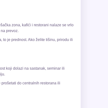
ačka zona, kafići i restorani nalaze se vrlo
e na prevoz.
to je prednost. Ako želite tišinu, prirodu ili
st koji dolazi na sastanak, seminar ili
ju.
prošetati do centralnih restorana ili