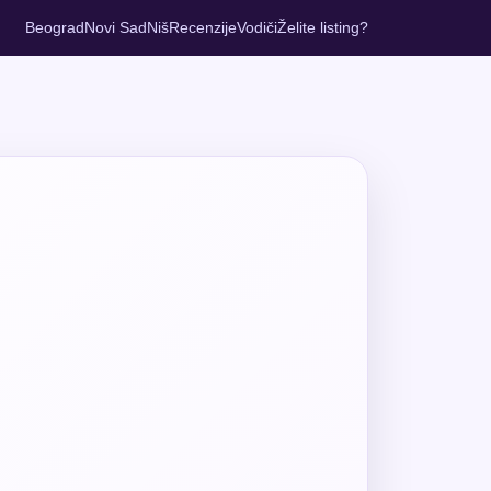
Beograd
Novi Sad
Niš
Recenzije
Vodiči
Želite listing?