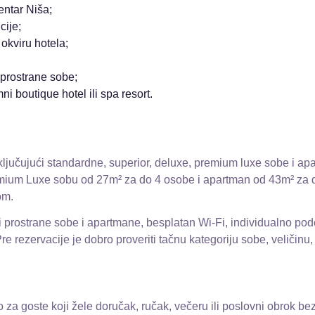
centar Niša;
cije;
 okviru hotela;
 prostrane sobe;
mni boutique hotel ili spa resort.
ključujući standardne, superior, deluxe, premium luxe sobe i a
Premium Luxe sobu od 27m² za do 4 osobe i apartman od 43m² za d
om.
 prostrane sobe i apartmane, besplatan Wi-Fi, individualno pod
 Pre rezervacije je dobro proveriti tačnu kategoriju sobe, veličinu
o za goste koji žele doručak, ručak, večeru ili poslovni obrok be