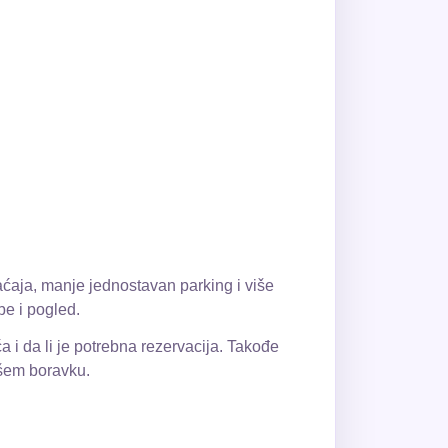
aćaja, manje jednostavan parking i više
be i pogled.
a i da li je potrebna rezervacija. Takođe
ašem boravku.