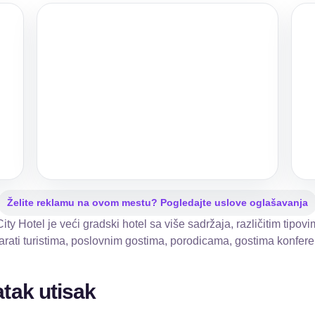
Želite reklamu na ovom mestu? Pogledajte uslove oglašavanja
ty Hotel je veći gradski hotel sa više sadržaja, različitim tipo
ti turistima, poslovnim gostima, porodicama, gostima konferenc
atak utisak