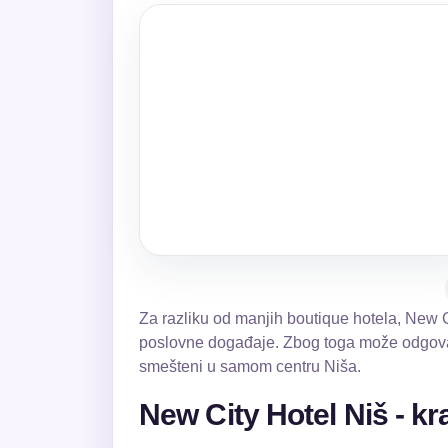
Za razliku od manjih boutique hotela, New Ci
poslovne događaje. Zbog toga može odgovara
smešteni u samom centru Niša.
New City Hotel Niš - kr