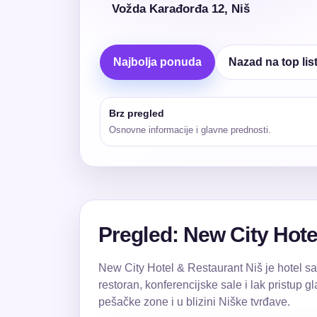
Vožda Karađorđa 12, Niš
Najbolja ponuda
Nazad na top lis
Brz pregled
Osnovne informacije i glavne prednosti.
Pregled: New City Hotel
New City Hotel & Restaurant Niš je hotel sa 
restoran, konferencijske sale i lak pristu
pešačke zone i u blizini Niške tvrđave.