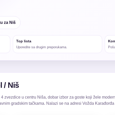
tu za Niš
Top lista
Kon
Uporedite sa drugim preporukama.
Poša
 / Niš
4 zvezdice u centru Niša, dobar izbor za goste koji žele modernij
p glavnim gradskim tačkama. Nalazi se na adresi Vožda Karađorđ