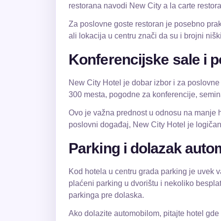
restorana navodi New City a la carte restor
Za poslovne goste restoran je posebno prakti
ali lokacija u centru znači da su i brojni nišk
Konferencijske sale i p
New City Hotel je dobar izbor i za poslovne
300 mesta, pogodne za konferencije, semina
Ovo je važna prednost u odnosu na manje hot
poslovni događaj, New City Hotel je logičan
Parking i dolazak aut
Kod hotela u centru grada parking je uvek va
plaćeni parking u dvorištu i nekoliko bespla
parkinga pre dolaska.
Ako dolazite automobilom, pitajte hotel gde 