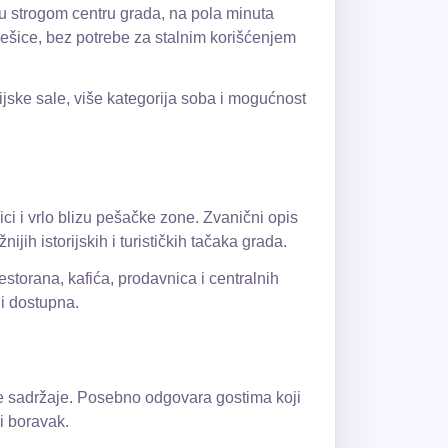
i u strogom centru grada, na pola minuta
pešice, bez potrebe za stalnim korišćenjem
ijske sale, više kategorija soba i mogućnost
ci i vrlo blizu pešačke zone. Zvanični opis
ih istorijskih i turističkih tačaka grada.
estorana, kafića, prodavnica i centralnih
 i dostupna.
vne sadržaje. Posebno odgovara gostima koji
ni boravak.