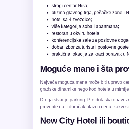
strogi centar Niša;
blizina glavnog trga, pešačke zone i N
hotel sa 4 zvezdice;
više kategorija soba i apartmana;
restoran u okviru hotela;
konferencijske sale za poslovne doga
dobar izbor za turiste i poslovne goste
praktična lokacija za kraći boravak u 
Moguće mane i šta prov
Najveća moguća mana može biti upravo centra
gradske dinamike nego kod hotela u mirnijem
Druga stvar je parking. Pre dolaska obavezno
proverite da li doručak ulazi u cenu, kakvi 
New City Hotel ili bout