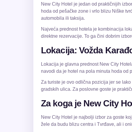
New City Hotel je jedan od praktičnijih izbo
hoda od pešačke zone i vrlo blizu Niške tvr
automobila ili taksija.
Najveća prednost hotela je kombinacija loka
direktne rezervacije. To ga čini dobrim izbor
Lokacija: Vožda Karađo
Lokacija je glavna prednost New City Hotela
navodi da je hotel na pola minuta hoda od pe
Za turiste je ovo odlična pozicija jer se lak
gradskih ulica. Za poslovne goste je praktičn
Za koga je New City Hot
New City Hotel je najbolji izbor za goste ko
žele da budu blizu centra i Tvrđave, ali i on