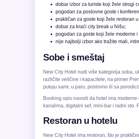
dobar izbor za turiste koji žele strogi 
pogodan za poslovne goste i konferen
praktičan za goste koji žele restoran u
dobar za kraći city break u Nišu;
pogodan za goste koji žele moderne i
nije najbolji izbor ako tražite mali, inti
Sobe i smeštaj
New City Hotel nudi više kategorija soba, u
različite veličine i kapacitete, na primer 
putuju sami, u paru, poslovno ili sa porodic
Booking opis navodi da hotel ima moderne i
kanalima, digitalni sef, mini-bar i radni sto.
Restoran u hotelu
New City Hotel ima restoran, što je praktičn