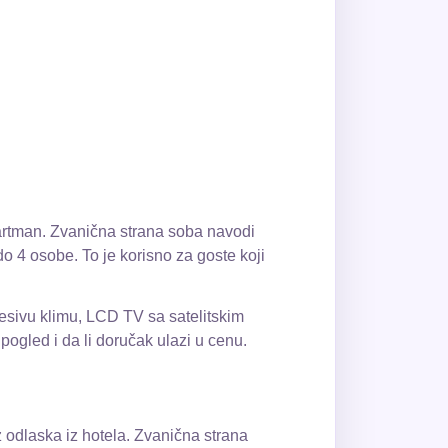
partman. Zvanična strana soba navodi
o 4 osobe. To je korisno za goste koji
esivu klimu, LCD TV sa satelitskim
, pogled i da li doručak ulazi u cenu.
z odlaska iz hotela. Zvanična strana