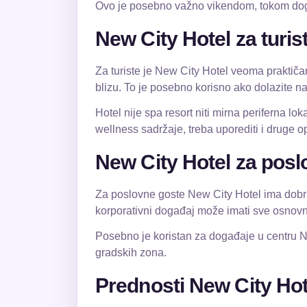
Ovo je posebno važno vikendom, tokom doga
New City Hotel za turis
Za turiste je New City Hotel veoma praktičan
blizu. To je posebno korisno ako dolazite na
Hotel nije spa resort niti mirna periferna lok
wellness sadržaje, treba uporediti i druge op
New City Hotel za posl
Za poslovne goste New City Hotel ima dobru k
korporativni događaj može imati sve osnovne 
Posebno je koristan za događaje u centru Niš
gradskih zona.
Prednosti New City Hot