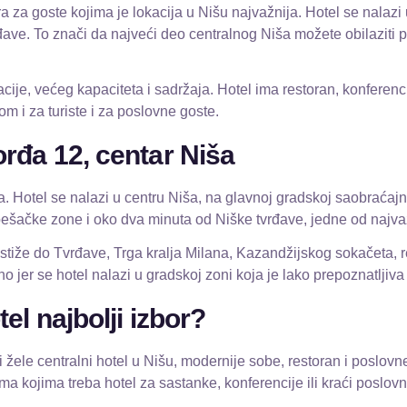
ra za goste kojima je lokacija u Nišu najvažnija. Hotel se nalaz
đave. To znači da najveći deo centralnog Niša možete obilaziti 
cije, većeg kapaciteta i sadržaja. Hotel ima restoran, konferenc
om i za turiste i za poslovne goste.
rđa 12, centar Niša
. Hotel se nalazi u centru Niša, na glavnoj gradskoj saobraćajni
šačke zone i oko dva minuta od Niške tvrđave, jedne od najvažnij
o stiže do Tvrđave, Trga kralja Milana, Kazandžijskog sokačeta, r
o jer se hotel nalazi u gradskoj zoni koja je lako prepoznatljiva
el najbolji izbor?
ji žele centralni hotel u Nišu, modernije sobe, restoran i poslo
ima kojima treba hotel za sastanke, konferencije ili kraći poslov