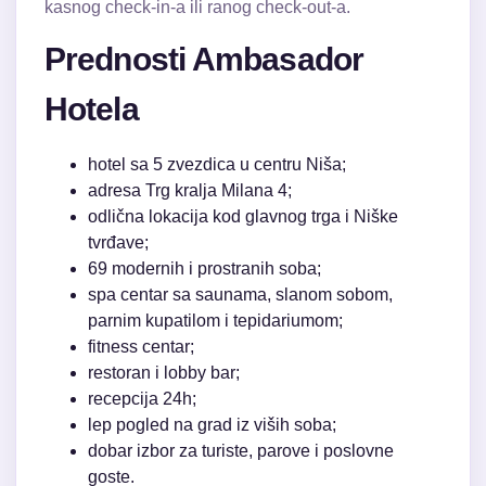
kasnog check-in-a ili ranog check-out-a.
Prednosti Ambasador
Hotela
hotel sa 5 zvezdica u centru Niša;
adresa Trg kralja Milana 4;
odlična lokacija kod glavnog trga i Niške
tvrđave;
69 modernih i prostranih soba;
spa centar sa saunama, slanom sobom,
parnim kupatilom i tepidariumom;
fitness centar;
restoran i lobby bar;
recepcija 24h;
lep pogled na grad iz viših soba;
dobar izbor za turiste, parove i poslovne
goste.