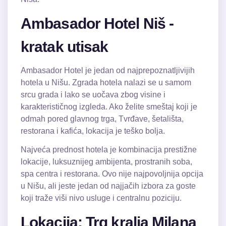
Ambasador Hotel Niš -
kratak utisak
Ambasador Hotel je jedan od najprepoznatljivijih
hotela u Nišu. Zgrada hotela nalazi se u samom
srcu grada i lako se uočava zbog visine i
karakterističnog izgleda. Ako želite smeštaj koji je
odmah pored glavnog trga, Tvrđave, šetališta,
restorana i kafića, lokacija je teško bolja.
Najveća prednost hotela je kombinacija prestižne
lokacije, luksuznijeg ambijenta, prostranih soba,
spa centra i restorana. Ovo nije najpovoljnija opcija
u Nišu, ali jeste jedan od najjačih izbora za goste
koji traže viši nivo usluge i centralnu poziciju.
Lokacija: Trg kralja Milana