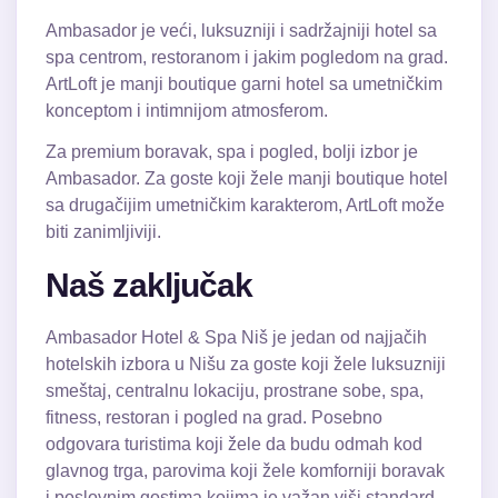
Ambasador je veći, luksuzniji i sadržajniji hotel sa
spa centrom, restoranom i jakim pogledom na grad.
ArtLoft je manji boutique garni hotel sa umetničkim
konceptom i intimnijom atmosferom.
Za premium boravak, spa i pogled, bolji izbor je
Ambasador. Za goste koji žele manji boutique hotel
sa drugačijim umetničkim karakterom, ArtLoft može
biti zanimljiviji.
Naš zaključak
Ambasador Hotel & Spa Niš je jedan od najjačih
hotelskih izbora u Nišu za goste koji žele luksuzniji
smeštaj, centralnu lokaciju, prostrane sobe, spa,
fitness, restoran i pogled na grad. Posebno
odgovara turistima koji žele da budu odmah kod
glavnog trga, parovima koji žele komforniji boravak
i poslovnim gostima kojima je važan viši standard.