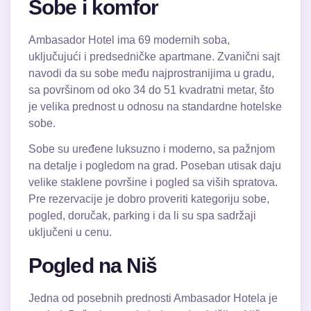
Sobe i komfor
Ambasador Hotel ima 69 modernih soba,
uključujući i predsedničke apartmane. Zvanični sajt
navodi da su sobe među najprostranijima u gradu,
sa površinom od oko 34 do 51 kvadratni metar, što
je velika prednost u odnosu na standardne hotelske
sobe.
Sobe su uređene luksuzno i moderno, sa pažnjom
na detalje i pogledom na grad. Poseban utisak daju
velike staklene površine i pogled sa viših spratova.
Pre rezervacije je dobro proveriti kategoriju sobe,
pogled, doručak, parking i da li su spa sadržaji
uključeni u cenu.
Pogled na Niš
Jedna od posebnih prednosti Ambasador Hotela je