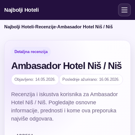
Najbolji Hoteli
Najbolji Hoteli
›
Recenzije
›
Ambasador Hotel Niš / Niš
Detaljna recenzija
Ambasador Hotel Niš / Niš
Objavljeno: 14.05.2026.
Poslednje ažurirano: 16.06.2026.
Recenzija i iskustva korisnika za Ambasador
Hotel Niš / Niš. Pogledajte osnovne
informacije, prednosti i kome ova preporuka
najviše odgovara.