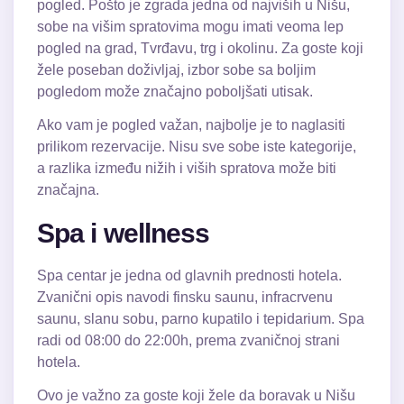
pogled. Pošto je zgrada jedna od najviših u Nišu,
sobe na višim spratovima mogu imati veoma lep
pogled na grad, Tvrđavu, trg i okolinu. Za goste koji
žele poseban doživljaj, izbor sobe sa boljim
pogledom može značajno poboljšati utisak.
Ako vam je pogled važan, najbolje je to naglasiti
prilikom rezervacije. Nisu sve sobe iste kategorije,
a razlika između nižih i viših spratova može biti
značajna.
Spa i wellness
Spa centar je jedna od glavnih prednosti hotela.
Zvanični opis navodi finsku saunu, infracrvenu
saunu, slanu sobu, parno kupatilo i tepidarium. Spa
radi od 08:00 do 22:00h, prema zvaničnoj strani
hotela.
Ovo je važno za goste koji žele da boravak u Nišu