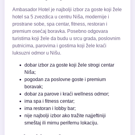
Ambasador Hotel je najbolji izbor za goste koji žele
hotel sa 5 zvezdica u centru Niša, modernije i
prostrane sobe, spa centar, fitness, restoran i
premium osećaj boravka. Posebno odgovara
turistima koji žele da budu u srcu grada, poslovnim
putnicima, parovima i gostima koji žele kraći
luksuzni odmor u Nišu.
dobar izbor za goste koji žele strogi centar
Niša;
pogodan za poslovne goste i premium
boravak;
dobar za parove i kraći wellness odmor;
ima spa i fitness centar;
ima restoran i lobby bar;
nije najbolji izbor ako tražite najjeftiniji
smeštaj ili mirnu perifernu lokaciju.