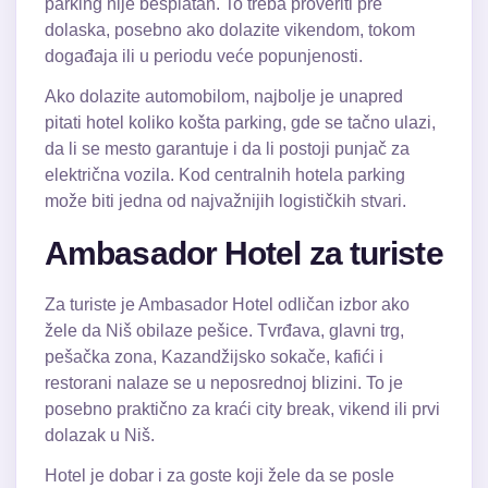
parking nije besplatan. To treba proveriti pre
dolaska, posebno ako dolazite vikendom, tokom
događaja ili u periodu veće popunjenosti.
Ako dolazite automobilom, najbolje je unapred
pitati hotel koliko košta parking, gde se tačno ulazi,
da li se mesto garantuje i da li postoji punjač za
električna vozila. Kod centralnih hotela parking
može biti jedna od najvažnijih logističkih stvari.
Ambasador Hotel za turiste
Za turiste je Ambasador Hotel odličan izbor ako
žele da Niš obilaze pešice. Tvrđava, glavni trg,
pešačka zona, Kazandžijsko sokače, kafići i
restorani nalaze se u neposrednoj blizini. To je
posebno praktično za kraći city break, vikend ili prvi
dolazak u Niš.
Hotel je dobar i za goste koji žele da se posle