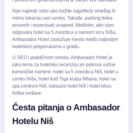
Nije najbolji izbor ako tražite najjeftiniji smeštaj ili
mirnu lokaciju van centra. Takođe, parking treba
proveriti i rezervisati unapred. Međutim, ako vam
odgovara hotel sa 5 zvezdica u samom srcu Niša,
Ambasador Hotel zaslužuje mesto među najboljim
hotelskim preporukama u gradu.
U SEO i praktičnom smislu, Ambasador Hotel je
jaka tema za hotelsku recenziju jer pokriva važne
korisničke namere: hotel sa 5 zvezdica Niš, hotel u
centru Niša, hotel kod Trga kralja Milana, hotel sa
spa centrom Niš, luksuzni hotel Niš i
hotel blizu
Niške tvrđave
.
Česta pitanja o Ambasador
Hotelu Niš