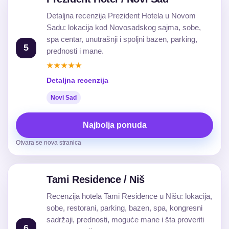
Detaljna recenzija Prezident Hotela u Novom
Sadu: lokacija kod Novosadskog sajma, sobe,
spa centar, unutrašnji i spoljni bazen, parking,
5
prednosti i mane.
★★★★★
Detaljna recenzija
Novi Sad
Najbolja ponuda
Otvara se nova stranica
Tami Residence / Niš
Recenzija hotela Tami Residence u Nišu: lokacija,
sobe, restorani, parking, bazen, spa, kongresni
sadržaji, prednosti, moguće mane i šta proveriti
6