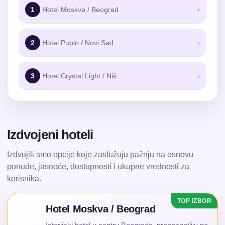
1
Hotel Moskva / Beograd
›
2
Hotel Pupin / Novi Sad
›
3
Hotel Crystal Light / Niš
›
Izdvojeni hoteli
Izdvojili smo opcije koje zaslužuju pažnju na osnovu
ponude, jasnoće, dostupnosti i ukupne vrednosti za
korisnika.
Hotel Moskva / Beograd