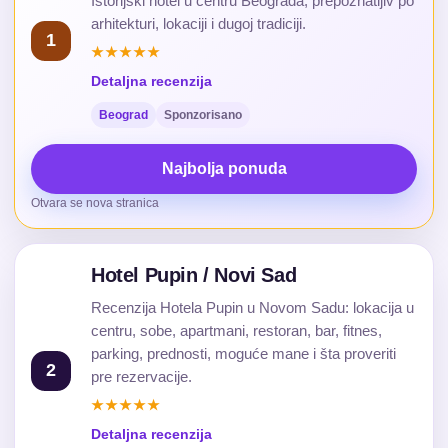
Istorijski hotel u centru Beograda, prepoznatljiv po
arhitekturi, lokaciji i dugoj tradiciji.
1
★★★★★
Detaljna recenzija
Beograd
Sponzorisano
Najbolja ponuda
Otvara se nova stranica
Hotel Pupin / Novi Sad
Recenzija Hotela Pupin u Novom Sadu: lokacija u
centru, sobe, apartmani, restoran, bar, fitnes,
parking, prednosti, moguće mane i šta proveriti
2
pre rezervacije.
★★★★★
Detaljna recenzija