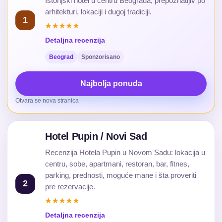
Istorijski hotel u centru Beograda, prepoznatljiv po
arhitekturi, lokaciji i dugoj tradiciji.
1
★★★★★
Detaljna recenzija
Beograd
Sponzorisano
Najbolja ponuda
Otvara se nova stranica
Hotel Pupin / Novi Sad
Recenzija Hotela Pupin u Novom Sadu: lokacija u
centru, sobe, apartmani, restoran, bar, fitnes,
parking, prednosti, moguće mane i šta proveriti
2
pre rezervacije.
★★★★★
Detaljna recenzija