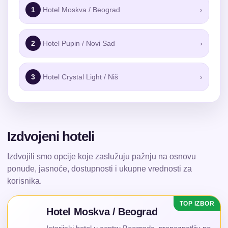
1
Hotel Moskva / Beograd
›
2
Hotel Pupin / Novi Sad
›
3
Hotel Crystal Light / Niš
›
Izdvojeni hoteli
Izdvojili smo opcije koje zaslužuju pažnju na osnovu
ponude, jasnoće, dostupnosti i ukupne vrednosti za
korisnika.
Hotel Moskva / Beograd