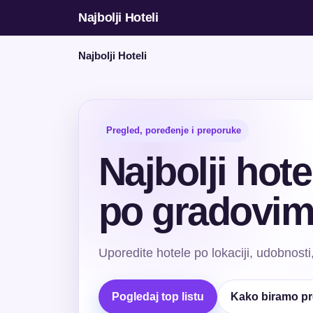
Najbolji Hoteli
Najbolji Hoteli
Pregled, poređenje i preporuke
Najbolji hote
po gradovi
Uporedite hotele po lokaciji, udobnosti
Pogledaj top listu
Kako biramo p