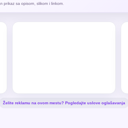
n prikaz sa opisom, slikom i linkom.
Želite reklamu na ovom mestu? Pogledajte uslove oglašavanja