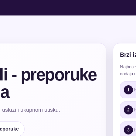
Brzi 
Najbolje
li - preporuke
dodaju 
ma
1
H
, usluzi i ukupnom utisku.
2
H
reporuke
3
H