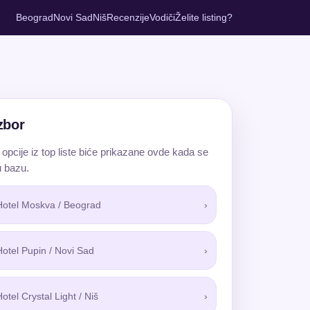
Beograd
Novi Sad
Niš
Recenzije
Vodiči
Želite listing?
izbor
 opcije iz top liste biće prikazane ovde kada se
u bazu.
otel Moskva / Beograd
›
otel Pupin / Novi Sad
›
otel Crystal Light / Niš
›