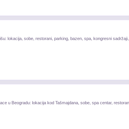
u: lokacija, sobe, restorani, parking, bazen, spa, kongresni sadržaji
lace u Beogradu: lokacija kod Tašmajdana, sobe, spa centar, restorani