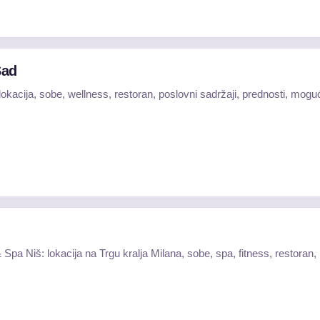
Sad
okacija, sobe, wellness, restoran, poslovni sadržaji, prednosti, mogu
pa Niš: lokacija na Trgu kralja Milana, sobe, spa, fitness, restoran, 