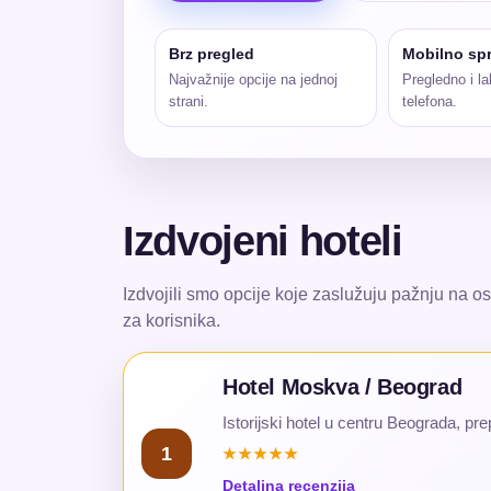
Brz pregled
Mobilno sp
Najvažnije opcije na jednoj
Pregledno i la
strani.
telefona.
Izdvojeni hoteli
Izdvojili smo opcije koje zaslužuju pažnju na 
za korisnika.
Hotel Moskva / Beograd
Istorijski hotel u centru Beograda, prepoz
1
★★★★★
Detaljna recenzija