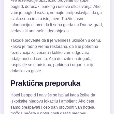
Pre rezervacije obavezno proverite tip sobe,
pogled, doručak, parking i uslove otkazivanja. Ako
vam je pogled važan, nemojte pretpostavljati da ga
svaka soba ima u istoj meri. Tražite jasnu
informaciju o tome da li soba gleda na Dunav, grad,
tvrđavu ili unutrašnji deo objekta.
Takođe proverite da li je wellness uključen u cenu,
kakvo je radno vreme restorana, da li je potrebna
rezervacija za večeru i koliko vam odgovara
udaljenost od centra. Ako dolazite na događaj,
raspitajte se o pristupu, parkingu i organizaciji
dolaska za goste.
Praktična preporuka
Hotel Leopold I najviše se isplati kada želite da
iskoristite njegovu lokaciju i ambijent. Ako ćete
samo prespavati i ceo dan provoditi van hotela,
možda nećete u potpunosti osetiti njegovu