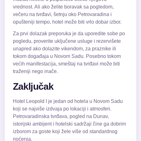
vrednost. Ali ako želite boravak sa pogledom,
večeru na tvrđavi, šetnju oko Petrovaradina i
opušteniji tempo, hotel može biti vrlo dobar izbor.
Za prvi dolazak preporuka je da uporedite sobe po
pogledu, proverite uključene usluge i rezervišete
unapred ako dolazite vikendom, za praznike ili
tokom događaja u Novom Sadu. Posebno tokom
većih manifestacija, smeštaj na tvrđavi može biti
traženiji nego inače.
Zaključak
Hotel Leopold I je jedan od hotela u Novom Sadu
koji se najviše izdvaja po lokaciji i atmosferi.
Petrovaradinska tvrđava, pogled na Dunav,
istorijski ambijent i hotelski sadržaji čine ga dobrim
izborom za goste koji žele više od standardnog
noćenja.