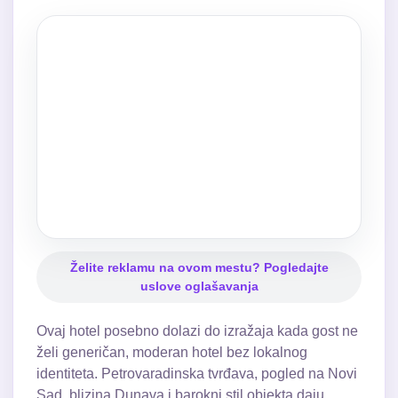
Želite reklamu na ovom mestu? Pogledajte
uslove oglašavanja
Ovaj hotel posebno dolazi do izražaja kada gost ne
želi generičan, moderan hotel bez lokalnog
identiteta. Petrovaradinska tvrđava, pogled na Novi
Sad, blizina Dunava i barokni stil objekta daju