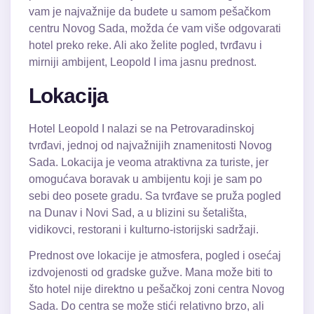
vam je najvažnije da budete u samom pešačkom
centru Novog Sada, možda će vam više odgovarati
hotel preko reke. Ali ako želite pogled, tvrđavu i
mirniji ambijent, Leopold I ima jasnu prednost.
Lokacija
Hotel Leopold I nalazi se na Petrovaradinskoj
tvrđavi, jednoj od najvažnijih znamenitosti Novog
Sada. Lokacija je veoma atraktivna za turiste, jer
omogućava boravak u ambijentu koji je sam po
sebi deo posete gradu. Sa tvrđave se pruža pogled
na Dunav i Novi Sad, a u blizini su šetališta,
vidikovci, restorani i kulturno-istorijski sadržaji.
Prednost ove lokacije je atmosfera, pogled i osećaj
izdvojenosti od gradske gužve. Mana može biti to
što hotel nije direktno u pešačkoj zoni centra Novog
Sada. Do centra se može stići relativno brzo, ali