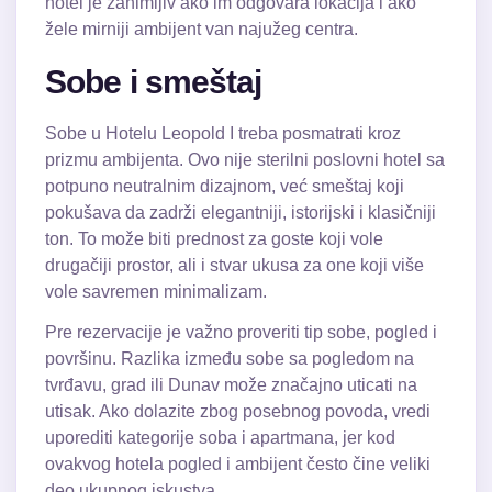
hotel je zanimljiv ako im odgovara lokacija i ako
žele mirniji ambijent van najužeg centra.
Sobe i smeštaj
Sobe u Hotelu Leopold I treba posmatrati kroz
prizmu ambijenta. Ovo nije sterilni poslovni hotel sa
potpuno neutralnim dizajnom, već smeštaj koji
pokušava da zadrži elegantniji, istorijski i klasičniji
ton. To može biti prednost za goste koji vole
drugačiji prostor, ali i stvar ukusa za one koji više
vole savremen minimalizam.
Pre rezervacije je važno proveriti tip sobe, pogled i
površinu. Razlika između sobe sa pogledom na
tvrđavu, grad ili Dunav može značajno uticati na
utisak. Ako dolazite zbog posebnog povoda, vredi
uporediti kategorije soba i apartmana, jer kod
ovakvog hotela pogled i ambijent često čine veliki
deo ukupnog iskustva.