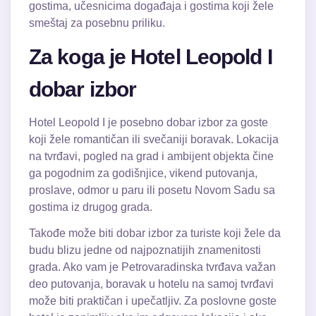
gostima, učesnicima događaja i gostima koji žele
smeštaj za posebnu priliku.
Za koga je Hotel Leopold I
dobar izbor
Hotel Leopold I je posebno dobar izbor za goste
koji žele romantičan ili svečaniji boravak. Lokacija
na tvrđavi, pogled na grad i ambijent objekta čine
ga pogodnim za godišnjice, vikend putovanja,
proslave, odmor u paru ili posetu Novom Sadu sa
gostima iz drugog grada.
Takođe može biti dobar izbor za turiste koji žele da
budu blizu jedne od najpoznatijih znamenitosti
grada. Ako vam je Petrovaradinska tvrđava važan
deo putovanja, boravak u hotelu na samoj tvrđavi
može biti praktičan i upečatljiv. Za poslovne goste