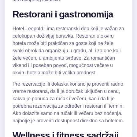
Restorani i gastronomija
Hotel Leopold I ima restoranski deo koji je važan za
celokupan doživljaj boravka. Restoran u okviru
hotela može biti praktičan za goste koji ne žele
svaki obrok da organizuju u gradu, ali i za one koji
žele večeru u ambijentu tvrđave. Za romantičan
vikend ili poseban povod, mogućnost večere u
okviru hotela može biti velika prednost.
Pre rezervacije ili dolaska korisno je proveriti radno
vreme restorana, da li je doručak uključen u cenu,
kakva je ponuda za ručak i večeru, kao i da li je
potrebna rezervacija za određeni restoran ili termin.
Ako dolazite samo na ručak ili večeru bez noćenja,
najbolje je proveriti dostupnost direktno sa hotelom.
Wellness i fitness sadržaji