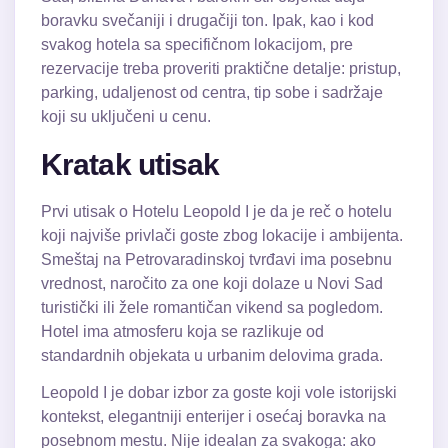
boravku svečaniji i drugačiji ton. Ipak, kao i kod
svakog hotela sa specifičnom lokacijom, pre
rezervacije treba proveriti praktične detalje: pristup,
parking, udaljenost od centra, tip sobe i sadržaje
koji su uključeni u cenu.
Kratak utisak
Prvi utisak o Hotelu Leopold I je da je reč o hotelu
koji najviše privlači goste zbog lokacije i ambijenta.
Smeštaj na Petrovaradinskoj tvrđavi ima posebnu
vrednost, naročito za one koji dolaze u Novi Sad
turistički ili žele romantičan vikend sa pogledom.
Hotel ima atmosferu koja se razlikuje od
standardnih objekata u urbanim delovima grada.
Leopold I je dobar izbor za goste koji vole istorijski
kontekst, elegantniji enterijer i osećaj boravka na
posebnom mestu. Nije idealan za svakoga: ako