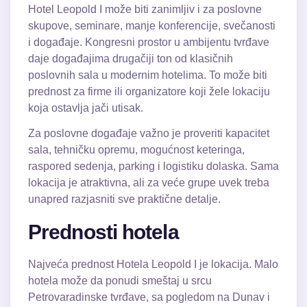
Hotel Leopold I može biti zanimljiv i za poslovne
skupove, seminare, manje konferencije, svečanosti
i događaje. Kongresni prostor u ambijentu tvrđave
daje događajima drugačiji ton od klasičnih
poslovnih sala u modernim hotelima. To može biti
prednost za firme ili organizatore koji žele lokaciju
koja ostavlja jači utisak.
Za poslovne događaje važno je proveriti kapacitet
sala, tehničku opremu, mogućnost keteringa,
raspored sedenja, parking i logistiku dolaska. Sama
lokacija je atraktivna, ali za veće grupe uvek treba
unapred razjasniti sve praktične detalje.
Prednosti hotela
Najveća prednost Hotela Leopold I je lokacija. Malo
hotela može da ponudi smeštaj u srcu
Petrovaradinske tvrđave, sa pogledom na Dunav i