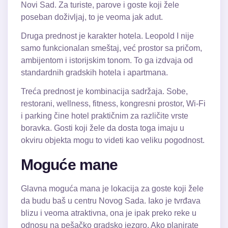
Novi Sad. Za turiste, parove i goste koji žele
poseban doživljaj, to je veoma jak adut.
Druga prednost je karakter hotela. Leopold I nije
samo funkcionalan smeštaj, već prostor sa pričom,
ambijentom i istorijskim tonom. To ga izdvaja od
standardnih gradskih hotela i apartmana.
Treća prednost je kombinacija sadržaja. Sobe,
restorani, wellness, fitness, kongresni prostor, Wi-Fi
i parking čine hotel praktičnim za različite vrste
boravka. Gosti koji žele da dosta toga imaju u
okviru objekta mogu to videti kao veliku pogodnost.
Moguće mane
Glavna moguća mana je lokacija za goste koji žele
da budu baš u centru Novog Sada. Iako je tvrđava
blizu i veoma atraktivna, ona je ipak preko reke u
odnosu na pešačko gradsko jezgro. Ako planirate