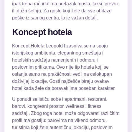
ipak treba računati na prelazak mosta, taksi, prevoz
ili dužu šetnju. Za goste koji žele da sve obilaze
peške iz samog centra, to je važan detalj.
Koncept hotela
Koncept Hotela Leopold I zasniva se na spoju
istorijskog ambijenta, elegantnog smeštaja i
hotelskih sadržaja namenjenih i odmoru i
poslovnim prilikama. Ovo nije tip hotela koji se
oslanja samo na praktičnost, već i na celokupan
doživljaj lokacije. Gosti najčešće biraju ovakav
hotel kada žele da boravak ima poseban karakter.
U ponudi se ističu sobe i apartmani, restorani,
barovi, kongresni prostor, wellness i fitness
sadržaji. Zbog toga hotel može odgovarati različitim
profilima gostiju: parovima na vikend odmoru,
turistima koji žele autentičnu lokaciju, poslovnim